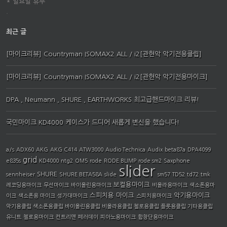
* 일요일 휴무
.
최근 글
[마이크리뷰] Countryman ISOMAX2 ALL / i2[관현악 악기전용클립]
[마이크리뷰] Countryman ISOMAX2 ALL / i2[관현악 악기전용마이크]
DPA , Neumann , SHURE , EARTHWORKS 최고급핸드마이크 리뷰!
국민마이크 KD4000 케이스가 드디어 새롭게 변신을 했습니다!
a/s
ADX60
AKG
AKG C414
ATW3000
Audio Technica
Audix
beta87a
DPA4099
grid
e835s
KD4000
ntg2
OM5
rode
RODE BLIMP
rode sm2
Saxphone
slider
SHURE
sennheiser
SHURE BETA58A
slide
sm57
TD52
td72
tmk
보컬용마이크
레코딩용마이크
무선마이크
바이올린용마이크
비올라용마이크
색소폰용마
스피치용 마이크
악기용마이크
이크
색소폰용 마이크
성가대마이크
스피치용마이크
악기용클립 색소폰용클립 바이올린용클립 비올라용클립 첼로용클립 플룻용클립 기타용클립
유니트
첼로용마이크
컨트리맨
페러데이
피아노용마이크
합창단용마이크