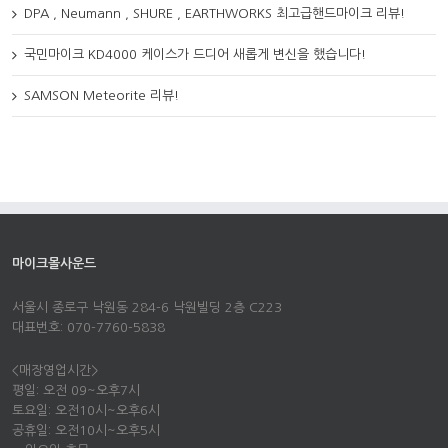
DPA , Neumann , SHURE , EARTHWORKS 최고급핸드마이크 리뷰!
국민마이크 KD4000 케이스가 드디어 새롭게 변신을 했습니다!
SAMSON Meteorite 리뷰!
마이크몰사운드
서울시 종로구 낙원동 284-6 낙원빌딩 2층 C223
대표번호: 070-7760-5838
<매장영업시간>
평일: 오전 09~오후7시
토요일: 오전10시~오후6시
공휴일: 오전10시~오후5시