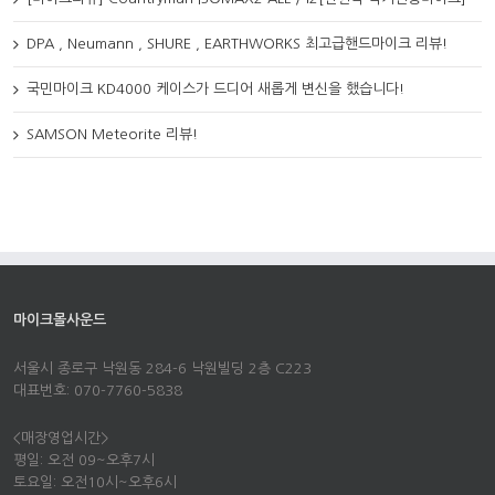
DPA , Neumann , SHURE , EARTHWORKS 최고급핸드마이크 리뷰!
국민마이크 KD4000 케이스가 드디어 새롭게 변신을 했습니다!
SAMSON Meteorite 리뷰!
마이크몰사운드
서울시 종로구 낙원동 284-6 낙원빌딩 2층 C223
대표번호: 070-7760-5838
<매장영업시간>
평일: 오전 09~오후7시
토요일: 오전10시~오후6시