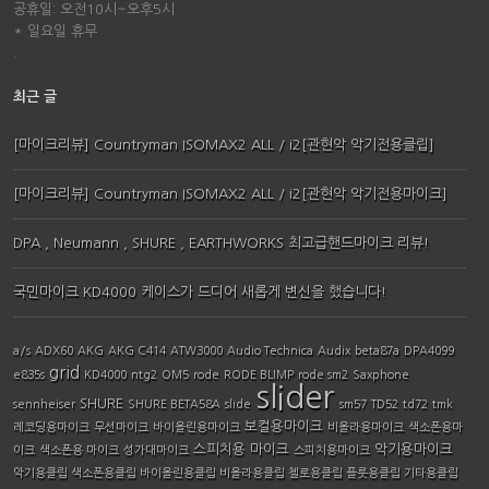
공휴일: 오전10시~오후5시
* 일요일 휴무
.
최근 글
[마이크리뷰] Countryman ISOMAX2 ALL / i2[관현악 악기전용클립]
[마이크리뷰] Countryman ISOMAX2 ALL / i2[관현악 악기전용마이크]
DPA , Neumann , SHURE , EARTHWORKS 최고급핸드마이크 리뷰!
국민마이크 KD4000 케이스가 드디어 새롭게 변신을 했습니다!
a/s
ADX60
AKG
AKG C414
ATW3000
Audio Technica
Audix
beta87a
DPA4099
grid
e835s
KD4000
ntg2
OM5
rode
RODE BLIMP
rode sm2
Saxphone
slider
SHURE
sennheiser
SHURE BETA58A
slide
sm57
TD52
td72
tmk
보컬용마이크
레코딩용마이크
무선마이크
바이올린용마이크
비올라용마이크
색소폰용마
스피치용 마이크
악기용마이크
이크
색소폰용 마이크
성가대마이크
스피치용마이크
악기용클립 색소폰용클립 바이올린용클립 비올라용클립 첼로용클립 플룻용클립 기타용클립