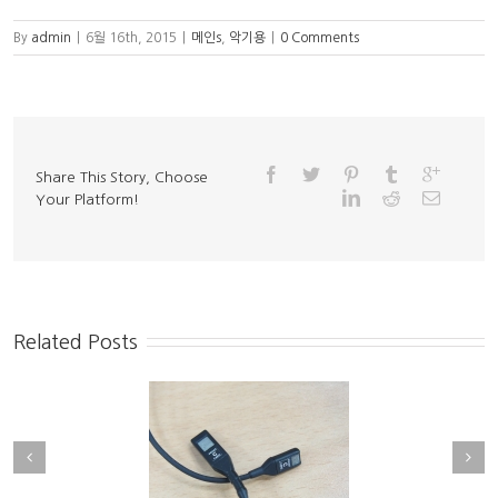
By
admin
|
6월 16th, 2015
|
메인s
,
악기용
|
0 Comments
Share This Story, Choose
Your Platform!
Related Posts
크리뷰] Countryman
DPA , Neumann , SHURE ,
MAX2 ALL / i2[관현악
EARTHWORKS 최고급핸드마