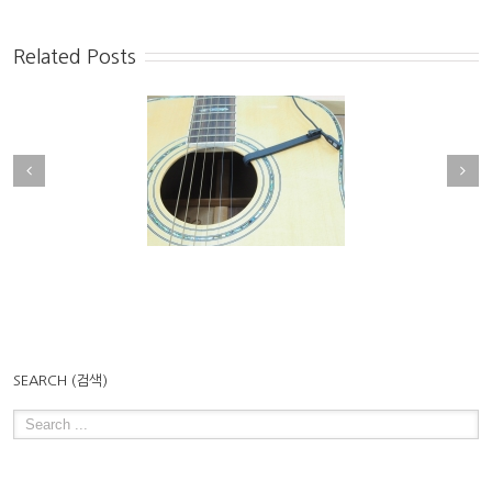
Related Posts
크리뷰] Countryman
DPA , Neumann , SHURE ,
MAX2 ALL / i2[관현악
EARTHWORKS 최고급핸드마
악기전용클립]
이크 리뷰!
SEARCH (검색)