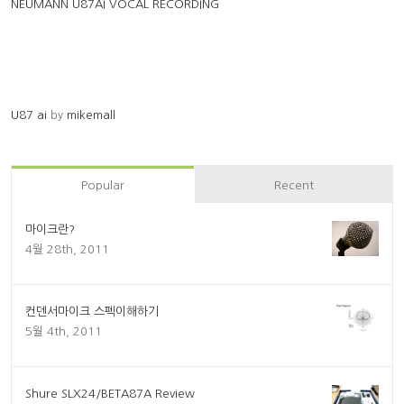
NEUMANN U87AI VOCAL RECORDING
U87 ai
by
mikemall
Popular
Recent
마이크란?
4월 28th, 2011
컨덴서마이크 스펙이해하기
5월 4th, 2011
Shure SLX24/BETA87A Review