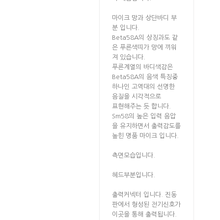
마이크 망과 상단바디 부
분 입니다.
Beta58A의 상징과도 같
은 푸른색띠가 망에 끼워
져 있습니다.
푸른계열의 바디색감은
Beta58A의 음색 특징중
하나인 고역대의 선명한
음질을 시각적으로
표현해주는 듯 합니다.
Sm58의 높은 입력 음압
을 유지하면서 출력감도를
높힌 명품 마이크 입니다.
측면모습입니다.
헤드부분입니다.
출력커넥터 입니다. 진동
판에서 형성된 전기신호가
이곳을 통해 출력됩니다.