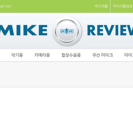
il.net
마이크몰
마이크몰영상
악기용
카메라용
합창수음용
무선 마이크
마이