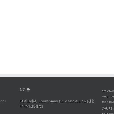
최근 글
a/s
ADX
Audix
be
223
[마이크리뷰] Countryman ISOMAX2 ALL / i2[관현
rode
ROD
악 악기전용클립]
SHURE