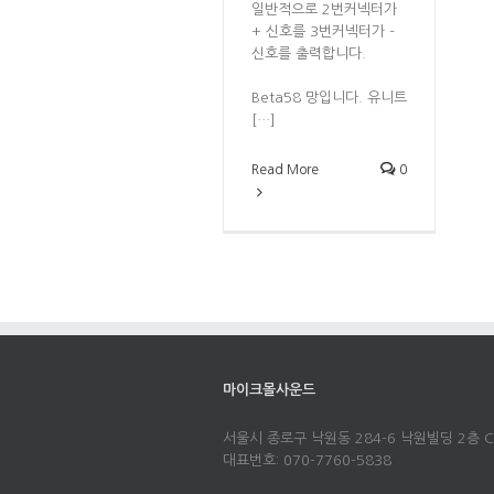
일반적으로 2번커넥터가
+ 신호를 3번커넥터가 –
신호를 출력합니다.
Beta58 망입니다. 유니트
[…]
Read More
0
마이크몰사운드
서울시 종로구 낙원동 284-6 낙원빌딩 2층 C
대표번호: 070-7760-5838