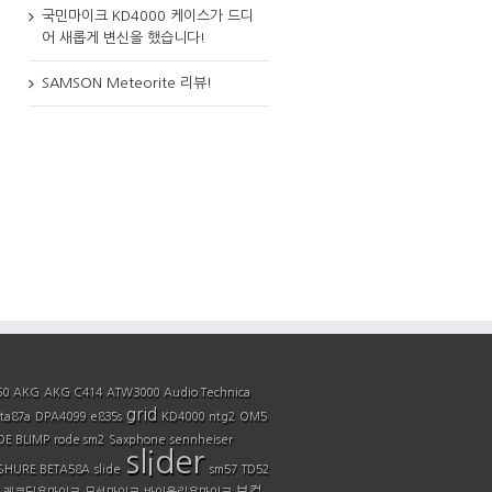
국민마이크 KD4000 케이스가 드디
어 새롭게 변신을 했습니다!
SAMSON Meteorite 리뷰!
60
AKG
AKG C414
ATW3000
Audio Technica
grid
ta87a
DPA4099
e835s
KD4000
ntg2
OM5
E BLIMP
rode sm2
Saxphone
sennheiser
slider
SHURE BETA58A
slide
sm57
TD52
보컬