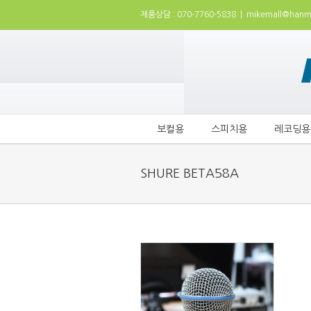
제품상담 : 070-7760-5838
|
mikemall@hanma
보컬용
스피치용
레코딩용
SHURE BETA58A