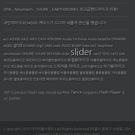
DPA , Neumann , SHURE , EARTHWORKS 최고급핸드마이크 리뷰!
국민마이크 KD4000 케이스가 드디어 새롭게 변신을 했습니다!
a/s
ADX60
AKG
AKG C414
ATW3000
Audio Technica
Audix
beta87a
DPA4099
grid
e835s
KD4000
ntg2
OM5
rode
RODE BLIMP
rode sm2
Saxphone
slider
SHURE
sennheiser
SHURE BETA58A
slide
sm57
TD52
td72
tmk
보컬용마이크
레코딩용마이크
무선마이크
바이올린용마이크
비올라용마이크
색소폰용마
스피치용 마이크
악기용마이크
이크
색소폰용 마이크
성가대마이크
스피치용마이크
악기용클립 색소폰용클립 바이올린용클립 비올라용클립 첼로용클립 플룻용클립 기타용클립
유니트
첼로용마이크
컨트리맨
페러데이
피아노용마이크
합창단용마이크
WP Cumulus Flash tag cloud by
Roy Tanck
requires
Flash Player
9
or better.
Copyright 2010 마이크몰사운드 | All Rights Reserved |서울시 종로구 낙원동 284-