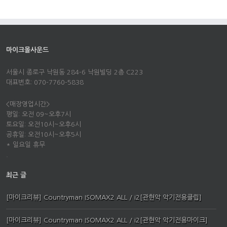
마이크몰사운드
서울시 종로구 낙원동 284-6 낙원빌딩 2층 C223
대표번호: 070-7760-5838
<매장영업시간>
평일: 오전 09~오후7시
토요일: 오전10시~오후6시
공휴일: 오전10시~오후5시
* 일요일 휴무
.
최근 글
[마이크리뷰] Countryman ISOMAX2 ALL / i2[관현악 악기전용클립]
[마이크리뷰] Countryman ISOMAX2 ALL / i2[관현악 악기전용마이크]