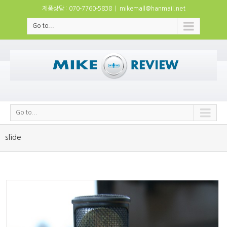
제품상담 : 070-7760-5838
|
mikemall@hanmail.net
Go to...
Go to...
slide