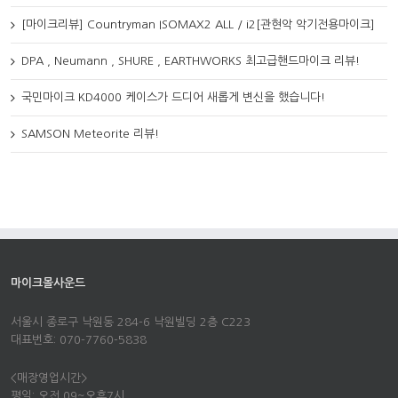
[마이크리뷰] Countryman ISOMAX2 ALL / i2[관현악 악기전용마이크]
DPA , Neumann , SHURE , EARTHWORKS 최고급핸드마이크 리뷰!
국민마이크 KD4000 케이스가 드디어 새롭게 변신을 했습니다!
SAMSON Meteorite 리뷰!
마이크몰사운드
서울시 종로구 낙원동 284-6 낙원빌딩 2층 C223
대표번호: 070-7760-5838
<매장영업시간>
평일: 오전 09~오후7시