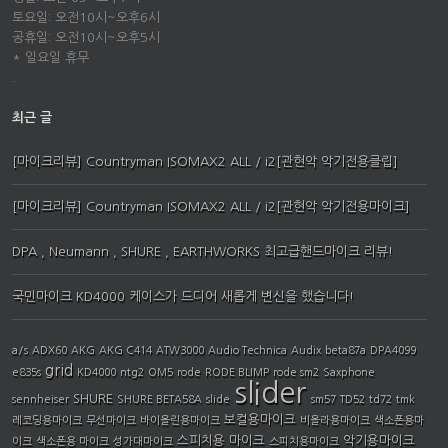
토요일: 오전10시~오후6시
공휴일: 오전10시~오후5시
* 일요일 휴무
.
최근 글
[마이크리뷰] Countryman ISOMAX2 ALL / i2[관현악 악기전용클립]
[마이크리뷰] Countryman ISOMAX2 ALL / i2[관현악 악기전용마이크]
DPA , Neumann , SHURE , EARTHWORKS 최고급핸드마이크 리뷰!
국민마이크 KD4000 케이스가 드디어 새롭게 변신을 했습니다!
a/s
ADX60
AKG
AKG C414
ATW3000
Audio Technica
Audix
beta87a
DPA4099
grid
e835s
KD4000
ntg2
OM5
rode
RODE BLIMP
rode sm2
Saxphone
slider
SHURE
sennheiser
SHURE BETA58A
slide
sm57
TD52
td72
tmk
보컬용마이크
레코딩용마이크
무선마이크
바이올린용마이크
비올라용마이크
색소폰용마
스피치용 마이크
악기용마이크
이크
색소폰용 마이크
성가대마이크
스피치용마이크